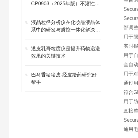
CP0903（2025年版）不溶性微
Se
粒检测对比分析--共同点
Sec
液晶粒径分析仪在化妆品液晶体
部调
系中的研发与质控一体化解决方
用于
案
实时
透皮乳膏粒度仪是提升药物递送
用于自
效果的关键技术
全自动
用于对
巴马香猪猪皮-经皮给药研究好
帮手
通过
符合G
用于
直接整
Secur
通用电