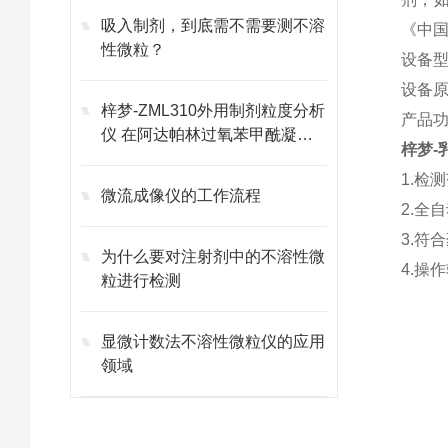
吸入制剂，到底需不需要测不溶
《中
性微粒？
设备型号
设备
梓梦-ZML310外用制剂粒度分析
产品功
仪 在阿达帕林过氧苯甲酰凝胶
梓梦-
研发中的创新应用
1.检测
微流成像仪的工作流程
2.全
3.符
为什么要对注射剂中的不溶性微
4.操
粒进行检测
显微计数法不溶性微粒仪的应用
领域