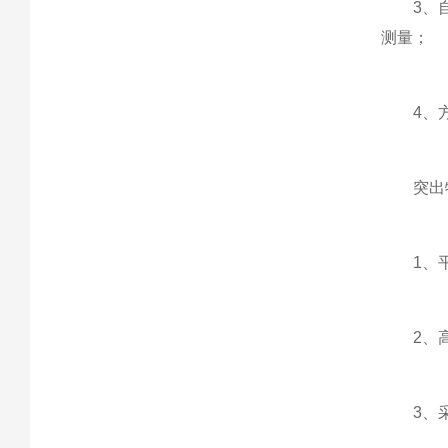
3、自动
测量；
4、方便
突出
1、平行
2、高
3、采用