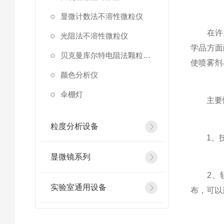
显微计数法不溶性微粒仪
在许多
光阻法不溶性微粒仪
学品方面
贝克曼库尔特电阻法颗粒计数器
使喷雾剂
颜色分析仪
伞棚灯
主要性
粒度分析设备
1、技术
显微镜系列
2、软
实验室通用设备
布，可以