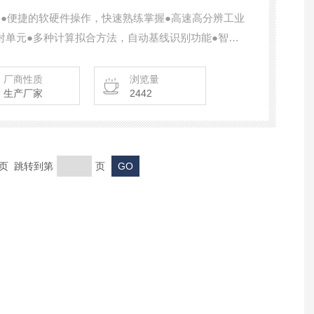
点：●便捷的软硬件操作，快速熟练掌握●高速高分辨工业
射单元●多种计算拟合方法，自动基线识别功能●智能
功能，准确选取数据采集点●多种格式数据导出功能，
及模块可选●产线质控、实验室研发匹配。
厂商性质
浏览量
生产厂家
2442
末页 跳转到第
页