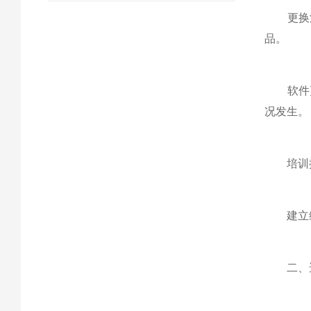
更换消
品。
软件更
况发生。
培训操
建立维护
二、选