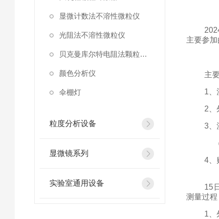
显微计数法不溶性微粒仪
202
光阻法不溶性微粒仪
主要参加
贝克曼库尔特电阻法颗粒计数器
颜色分析仪
主
1
伞棚灯
2
粒度分析设备
3
、
显微镜系列
4
、
实验室通用设备
1
测量过程
1
、