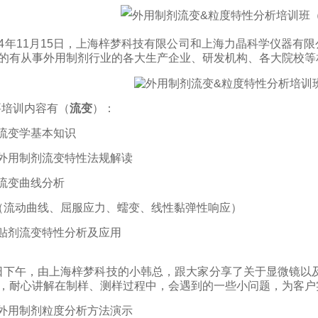
4
年
11
月
15
日，上海梓梦科技有限公司和上海力晶科学仪器有限
的有
从事外用制剂行业的各大生产企业、研发机构、各大院校等
要培训内容有
（
流变
）
：
、流变学基本知识
、外用制剂流变特性法规解读
流变曲线分析
（流动曲线、屈服应力、蠕变、线性黏弹性响应）
贴剂流变特性分析及应用
5日下午，由上海梓梦科技的小韩总，跟大家分享了关于显微镜以
，耐心讲解在制样、测样过程中，会遇到的一些小问题，为客户实
外用制剂粒度分析方法演示