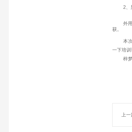
2
、
外
获。
本
一下培训
梓
上一