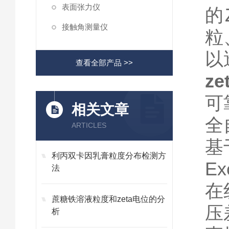
表面张力仪
的
接触角测量仪
粒
以
查看全部产品 >>
z
可
相关文章
全
ARTICLES
基
利丙双卡因乳膏粒度分布检测方
E
法
在
蔗糖铁溶液粒度和zeta电位的分
压
析