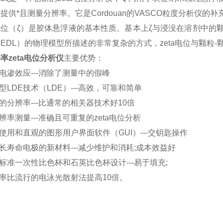
提供*且测量分辨率。它是Cordouan的VASCO粒度分析仪
a电位（ζ）是胶体悬浮液的基本性质。基本上ζ与浸没在溶剂中
EDL）的物理模型所描述的非常复杂的方式，zeta电位与颗粒
率zeta电位分析仪
主要优势：
电渗效应---消除了测量中的假峰
型LDE技术（LDE）---高效，可靠和简单
的分辨率---比通常的相关器技术好10倍
辨率测量---准确且可重复的zeta电位分析
使用和直观的图形用户界面软件（GUI）---交钥匙操作
长寿命电极的新材料---减少维护和消耗;成本效益好
标准一次性比色杯和石英比色杯设计---易于填充;
率比流行的电泳光散射法提高10倍。