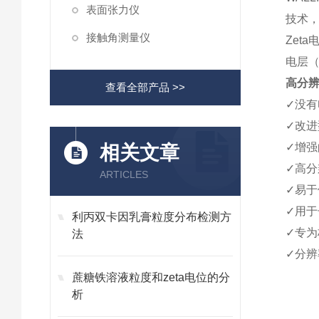
表面张力仪
技术，
接触角测量仪
Zet
电层（
高分辨
查看全部产品 >>
✓没有
✓改进
✓增强
相关文章
✓高分
ARTICLES
✓易于
✓用于
利丙双卡因乳膏粒度分布检测方
✓专为
法
✓分辨
蔗糖铁溶液粒度和zeta电位的分
析