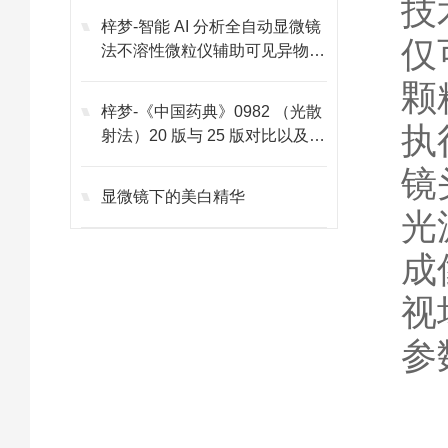
技
梓梦-智能 AI 分析全自动显微镜
仅
法不溶性微粒仪辅助可见异物分
析
颗
梓梦-《中国药典》0982 （光散
执
射法）20 版与 25 版对比以及未
来发展趋势
镜
显微镜下的美白精华
光
成
视
参