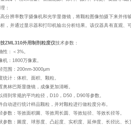
原理：
用高分辨率数字摄像机和光学显微镜，将颗粒图像拍摄下来并传
分析，并通过显示器和打印机输出分析结果。该仪器具有直观、
。
技ZML310外用制剂粒度仪
技术参数：
确性：＜3%。
像机：1800万像素。
范围：200nm-3000μm
度统计：体积、面积、颗粒。
配置奥林巴斯显微镜，成像更加清晰。
以得到常规的平均粒径，D10，D50，D90等参数。
软件自动进行统计样品颗粒，并对颗粒进行做粒度分布。
粒径参数：等效面积圖、等效周长圆、等效短径、等效长径等。
形状参数：圖度、球形度、凸起度、实积度、延伸度、长径比、长