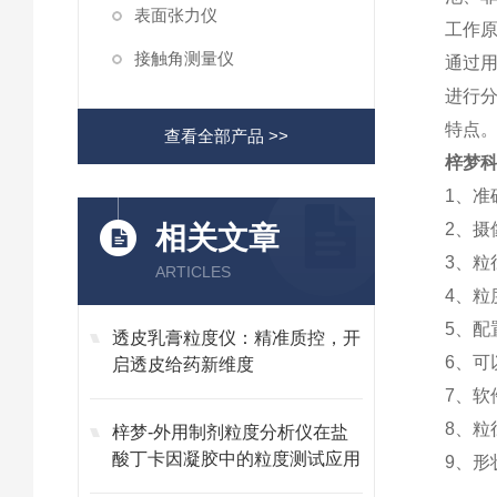
表面张力仪
工作
接触角测量仪
通过
进行
特点
查看全部产品 >>
梓梦科
1、准
2、摄
相关文章
3、粒径
ARTICLES
4、粒
5、
透皮乳膏粒度仪：精准质控，开
6、可
启透皮给药新维度
7、
8、
梓梦-外用制剂粒度分析仪在盐
酸丁卡因凝胶中的粒度测试应用
9、