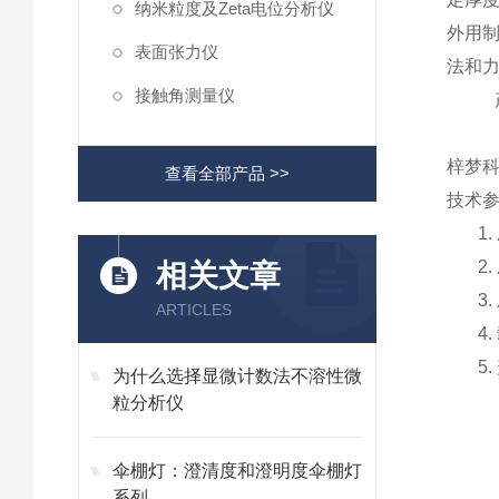
纳米粒度及Zeta电位分析仪
外用
表面张力仪
法和
接触角测量仪
梓梦
查看全部产品 >>
技术
1.
2.
相关文章
3.
ARTICLES
4.
5.
为什么选择显微计数法不溶性微
粒分析仪
伞棚灯：澄清度和澄明度伞棚灯
系列