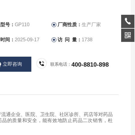
绍：药品追溯溯源扫描仪主要针对药品生产流通企业、医
生院、社区诊所、药店等对药品追溯码的采集，都可以进行
二维码的批量扫描，有助于保证药品的质量和安全，能有效
品型号：
GP110
厂商性质：
生产厂家
药品二次销售，杜绝“两药合一"
新时间：
2025-09-17
访 问 量：
1738
400-8810-898
立即咨询
联系电话：
产流通企业、医院、卫生院、社区诊所、药店等对药品
药品的质量和安全，能有效地防止药品二次销售，杜