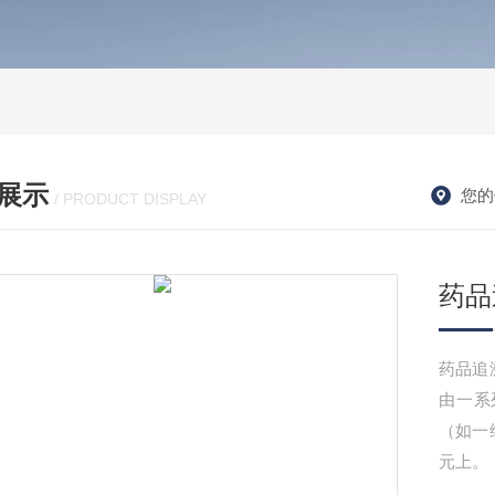
展示
您的
/ PRODUCT DISPLAY
药品
药品追
由一系
（如一
元上。