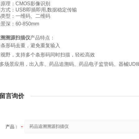
作原理：
CMOS
影像识别
用方式：
USB
即插即用
,数据稳定传输
码类型：一维码、二维码
描景深：
60-850mm
追溯溯源扫描仪
产品特点：
持条形码去重，避免重复输入
大视野，支持多个条形码同时扫描，轻松高效
持多场景应用，出入库、药品追溯码、药品电子监管码、器械UDI
留言询价
产品：