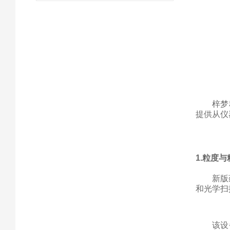
梓梦
提供从仪
1.
粒度与
新版
和光学扫
该设