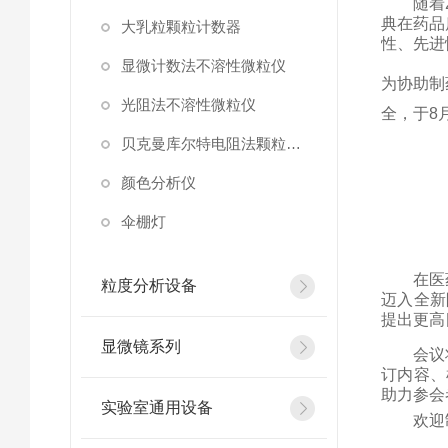
随着
典在药品
大乳粒颗粒计数器
性、先进
显微计数法不溶性微粒仪
为协助制
光阻法不溶性微粒仪
全，
于
8
贝克曼库尔特电阻法颗粒计数器
颜色分析仪
伞棚灯
在医
粒度分析设备
迈入全新
提出更高
显微镜系列
会议
订内容、
助力参会
实验室通用设备
欢迎