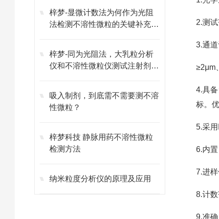
梓梦-显微计数法为何作为光阻
2.测
法检测不溶性微粒的关键补充方
法？
3.通
梓梦-同为光阻法，大乳粒分析
仪和不溶性微粒仪测试注射剂时
≥2μ
能否通用？
4.
吸入制剂，到底需不需要测不溶
标。
性微粒？
5.采
梓梦科技 静脉用药不溶性微粒
检测方法
6.内
7.进
纳米粒度分析仪的原理及应用
8.计数
9.准